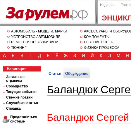
Издания
Това
ЭНЦИК
АВТОМОБИЛЬ - МОДЕЛИ, МАРКИ
АКСЕССУАРЫ И ОБОРУДО
УСТРОЙСТВО АВТОМОБИЛЯ
КОМПОНЕНТЫ
РЕМОНТ И ОБСЛУЖИВАНИЕ
БЕЗОПАСНОСТЬ
ТЮНИНГ
ФИЗИКА ПРОЦЕССА
А
Б
В
Г
Д
Е
Ё
Ж
З
И
Й
К
Л
М
Н
Навигация
Статья
Обсуждение
Заглавная
страница
Баландюк Серге
Сообщество
Текущие события
Свежие правки
Случайная статья
Справка
Баландюк Сергей
Представиться
системе