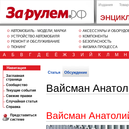
Издания
Това
ЭНЦИК
АВТОМОБИЛЬ - МОДЕЛИ, МАРКИ
АКСЕССУАРЫ И ОБОРУДО
УСТРОЙСТВО АВТОМОБИЛЯ
КОМПОНЕНТЫ
РЕМОНТ И ОБСЛУЖИВАНИЕ
БЕЗОПАСНОСТЬ
ТЮНИНГ
ФИЗИКА ПРОЦЕССА
А
Б
В
Г
Д
Е
Ё
Ж
З
И
Й
К
Л
М
Н
Навигация
Статья
Обсуждение
Заглавная
страница
Вайсман Анатол
Сообщество
Текущие события
Свежие правки
Случайная статья
Справка
Вайсман Анатоли
Представиться
системе