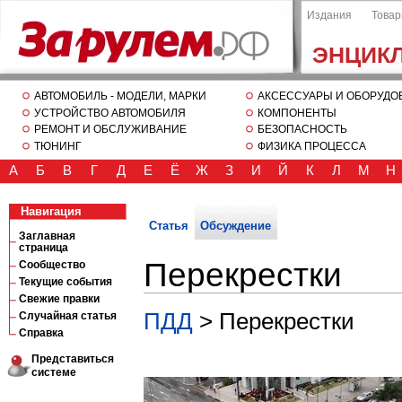
Издания
Това
ЭНЦИК
АВТОМОБИЛЬ - МОДЕЛИ, МАРКИ
АКСЕССУАРЫ И ОБОРУДО
УСТРОЙСТВО АВТОМОБИЛЯ
КОМПОНЕНТЫ
РЕМОНТ И ОБСЛУЖИВАНИЕ
БЕЗОПАСНОСТЬ
ТЮНИНГ
ФИЗИКА ПРОЦЕССА
А
Б
В
Г
Д
Е
Ё
Ж
З
И
Й
К
Л
М
Н
Навигация
Статья
Обсуждение
Заглавная
страница
Перекрестки
Сообщество
Текущие события
Свежие правки
ПДД
> Перекрестки
Случайная статья
Справка
Представиться
системе