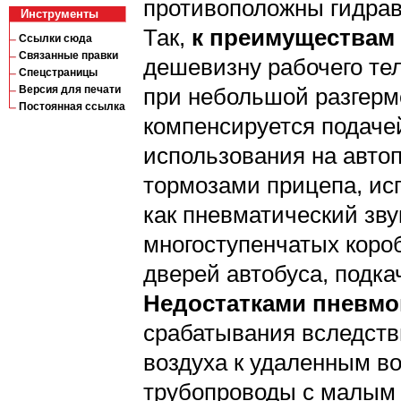
противоположны гидрав
Инструменты
Так,
к преимуществам 
Ссылки сюда
Связанные правки
дешевизну рабочего тел
Спецстраницы
Версия для печати
при небольшой разгерме
Постоянная ссылка
компенсируется подаче
использования на авто
тормозами прицепа, исп
как пневматический зву
многоступенчатых короб
дверей автобуса, подкач
Недостатками пневмо
срабатывания вследств
воздуха к удаленным в
трубопроводы с малым 