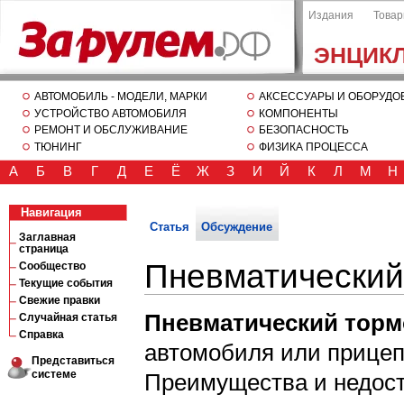
Издания
Това
ЭНЦИК
АВТОМОБИЛЬ - МОДЕЛИ, МАРКИ
АКСЕССУАРЫ И ОБОРУДО
УСТРОЙСТВО АВТОМОБИЛЯ
КОМПОНЕНТЫ
РЕМОНТ И ОБСЛУЖИВАНИЕ
БЕЗОПАСНОСТЬ
ТЮНИНГ
ФИЗИКА ПРОЦЕССА
А
Б
В
Г
Д
Е
Ё
Ж
З
И
Й
К
Л
М
Н
Навигация
Статья
Обсуждение
Заглавная
страница
Пневматический
Сообщество
Текущие события
Свежие правки
Пневматический торм
Случайная статья
Справка
автомобиля или прицеп
Представиться
системе
Преимущества и недост