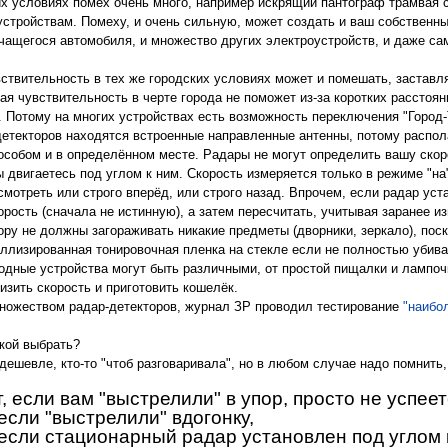
их условиях помех очень много, например искрящий пантограф трамвая 
тройствам. Помеху, и очень сильную, может создать и ваш собственны
чащегося автомобиля, и множество других электроустройств, и даже сам
вствительность в тех же городских условиях может и помешать, заставл
ая чувствительность в черте города не поможет из-за коротких расстоян
а. Потому на многих устройствах есть возможность переключения "Город-
детекторов находятся встроенные направленные антенны, потому распол
собом и в определённом месте. Радары не могут определить вашу скорос
 двигаетесь под углом к ним. Скорость измеряется только в режиме "на"
смотреть или строго вперёд, или строго назад. Впрочем, если радар уст
орость (сначала не истинную), а затем пересчитать, учитывая заранее и
ору не должны загораживать никакие предметы (дворники, зеркало), пос
ллизированная тонировочная пленка на стекле если не полностью убива
одные устройства могут быть различными, от простой пищалки и лампоч
изить скорость и приготовить кошелёк.
ножеством радар-детекторов, журнал ЗР проводил тестирование
"наибо
акой выбрать?
дешевле, кто-то "чтоб разговаривала", но в любом случае надо помнить,
т, если вам "выстрелили" в упор, просто не успее
 если "выстрелили" вдогонку,
, если стационарный радар установлен под углом 