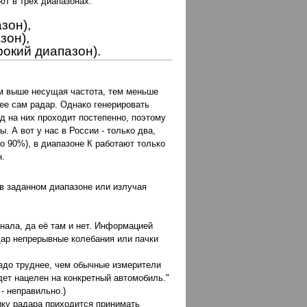
ют в трех диапазонах.
азон),
зон),
ирокий диапазон).
м выше несущая частота, тем меньше
нее сам радар. Однако генерировать
д на них проходит постепенно, поэтому
. А вот у нас в России - только два,
о 90%), в диапазоне К работают только
н.
в заданном диапазоне или излучая
нала, да её там и нет. Информацией
адар непрерывные колебания или пачки
аздо труднее, чем обычные измерители
дет нацелен на конкретный автомобиль."
- неправильно.)
нику радара приходится принимать