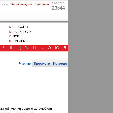
7.08.2026
Форум
Энциклопедия
Купи авто
23:44
ПЕРСОНЫ
НАШИ ЛЮДИ
ТЮВ
ЭМБЛЕМЫ
Ч
Ш
Щ
Ъ
Ы
Ь
Э
Ю
Я
Чтение
Просмотр
История
акт облучения вашего автомобиля