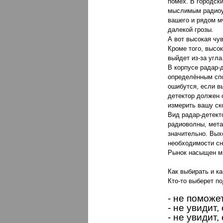
помех. В городск
мыслимым радиоус
вашего и рядом м
далекой грозы.
А вот высокая чу
Кроме того, высок
выйдет из-за угл
В корпусе радар-
определённым спо
ошибутся, если вы
детектор должен 
измерить вашу ск
Вид радар-детект
радиоволны, мета
значительно. Вых
необходимости сн
Рынок насыщен м
Как выбирать и к
Кто-то выберет по
- не поможе
- не увидит,
- не увидит