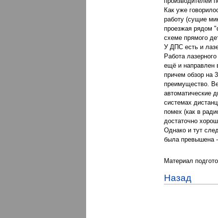
производителей п
Как уже говорилос
работу (сущие ми
проезжая рядом "
схеме прямого де
У ДПС есть и лаз
Работа лазерного
ещё и направлен 
причем обзор на 
преимущество. Ве
автоматические д
системах дистанц
помех (как в ради
достаточно хорош
Однако и тут сле
была превышена -
Материал подгото
Назад