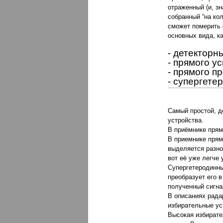
отраженный (и, зн
собранный “на ко
сможет померить 
основных вида, к
- детекторн
- прямого у
- прямого п
- супергете
Самый простой, д
устройства.
В приёмнике прям
В приемнике прям
выделяется разно
вот её уже легче 
Супергетеродинны
преобразует его в
полученный сигна
В описаниях рада
избирательные ус
Высокая избирате