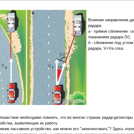
Влияние направления дв
радара:
а - прямое сближение: с
показаниям радара (V);
б - сближение под углом
радара, V=Vа.cosa.
тешествие необходимо помнить, что во многих странах радар-детектор
ойства, выявляющие их работу.
емник пассивное устройство, как можно его "запеленговать"? Здесь злу