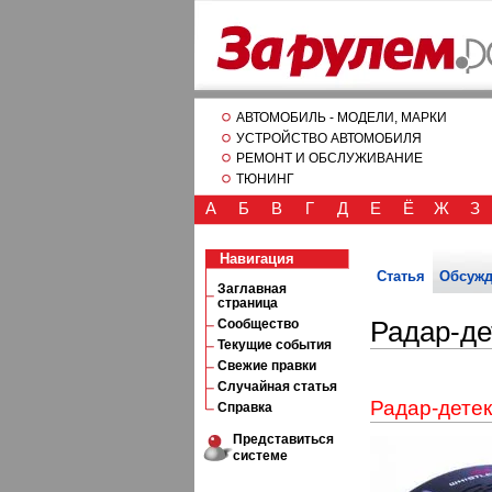
АВТОМОБИЛЬ - МОДЕЛИ, МАРКИ
УСТРОЙСТВО АВТОМОБИЛЯ
РЕМОНТ И ОБСЛУЖИВАНИЕ
ТЮНИНГ
А
Б
В
Г
Д
Е
Ё
Ж
З
Навигация
Статья
Обсужд
Заглавная
страница
Сообщество
Радар-де
Текущие события
Свежие правки
Случайная статья
Радар-дете
Справка
Представиться
системе