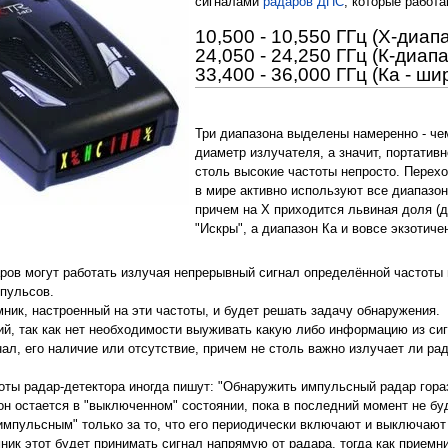
сигналами
радаров ДПС
, которые работа
10,500 - 10,550 ГГц (Х-диап
24,050 - 24,250 ГГц (К-диапа
33,400 - 36,000 ГГц (Ка - ш
Три диапазона выделены намеренно - че
диаметр излучателя, а значит, портатив
столь высокие частоты непросто. Перехо
в мире активно используют все диапазоны
причем на Х приходится львиная доля (д
"Искры", а диапазон Ка и вовсе экзотиче
ров могут работать излучая непрерывный сигнал определённой частоты 
мпульсов.
ник, настроенный на эти частоты, и будет решать задачу обнаружения.
й, так как нет необходимости выуживать какую либо информацию из сиг
нал, его наличие или отсутствие, причем не столь важно излучает ли р
боты радар-детектора иногда пишут: "Обнаружить импульсный радар гор
 он остается в "выключенном" состоянии, пока в последний момент не бу
импульсным" только за то, что его периодически включают и выключают 
мник этот будет принимать сигнал напрямую от радара, тогда как прием