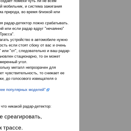
создает помехи чуть ли не всем
й мобильник, и система зажигания
а природа, во время близкой или
яя радар-детектор ложно срабатывать.
ий или если радар вдруг "нечаянно"
Трасса".
агать устройство в автомобиле нужно
ть если стоят сбоку от вас и очень
 или "от", следовательно и ваш радар-
ановлен стационарно, то он может
змеренный угол.
кольку металл непрозрачен для
ет чувствительность, то снижает ее
ки, до голосового извещателя о
лее популярных моделей"
 что никакой радар-детектор:
те среагировать,
к трассе.