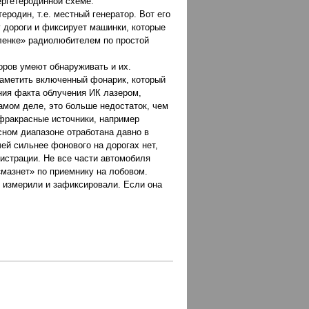
ергетеродинной схеме.
родин, т.е. местный генератор. Вот его
у дороги и фиксирует машинки, которые
оленке» радиолюбителем по простой
оров умеют обнаруживать и их.
заметить включенный фонарик, который
ния факта облучения ИК лазером,
самом деле, это больше недостаток, чем
нфракрасные источники, например
сном диапазоне отработана давно в
ей сильнее фонового на дорогах нет,
гистрации. Не все части автомобиля
«мазнет» по приемнику на лобовом.
е измерили и зафиксировали. Если она