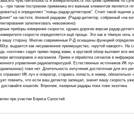
овысить чувствительность и избирательность построив приемник по суп
ь - при таком построении приемника его важным элементом является гете
кроватты) и определяют "ловцы радар-детекторов". Стоит такой ящичек 
фонят" на частоте, близкой радарам. (Радар-детектор, собранный «на к
тектирования запеленговать невозможно)
ерные приборы измерения скорости, однако дорогие версии радар-детект
 измерителя скорости определяется ещё проще. Это как в тёмную ночь 
в вашу сторону. Многие современные Р-Д оснащены функцией определе
360гр. выдается как несравненное преимущество, «крутой наворот». На 
дь «охотник» сидит прямо перед вами, а круговой обзор выловит все и
вери автозаправок и магазинов. Прием и обработка сигналов в инфракра
ионного управления радиоаппаратурой. Естественных источников ИК луч
одиапазонах) тоже нет. Длительность излучения достаточная для его ре
о отражают ИК луч и оператор, стараясь попасть в номер, обязательно 
дует помнить, что если ваш детектор запищал, значит вашу скорость уж
 доставайте кошелёк. Впрочем, лазерные радары пока тоже экзотика.
влен при участии Бориса Салостей