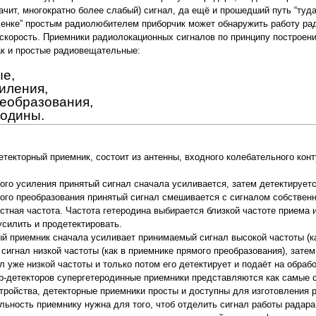
ачит, многократно более слабый) сигнал, да ещё и прошедший путь “туда
ленке” простым радиолюбителем приборчик может обнаружить работу рад
скорость. Приемники радиолокационных сигналов по принципу построени
ак и простые радиовещательные:
ые,
силения,
реобразования,
родины.
етекторный приемник, состоит из антенны, входного колебательного конт
ого усиления принятый сигнал сначала усиливается, затем детектируетс
ого преобразования принятый сигнал смешивается с сигналом собственног
стная частота. Частота гетеродина выбирается близкой частоте приема 
усилить и продетектировать.
й приемник сначала усиливает принимаемый сигнал высокой частоты (ка
 сигнал низкой частоты (как в приемнике прямого преобразования), зат
л уже низкой частоты и только потом его детектирует и подаёт на обраб
р-детекторов супергетеродинные приемники представляются как самые 
тройства, детекторные приемники просты и доступны для изготовления
льность приемнику нужна для того, чтоб отделить сигнал работы радара 