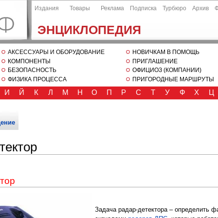
Издания
Товары
Реклама
Подписка
Турбюро
Архив
ЭНЦИКЛОПЕДИЯ
АКСЕССУАРЫ И ОБОРУДОВАНИЕ
НОВИЧКАМ В ПОМОЩЬ
КОМПОНЕНТЫ
ПРИГЛАШЕНИЕ
БЕЗОПАСНОСТЬ
ОФИЦИОЗ (КОМПАНИИ)
ФИЗИКА ПРОЦЕССА
ПРИГОРОДНЫЕ МАРШРУТЫ
И
Й
К
Л
М
Н
О
П
Р
С
Т
У
Ф
Х
Ц
ение
тектор
ктор
Задача радар-детектора – определить ф