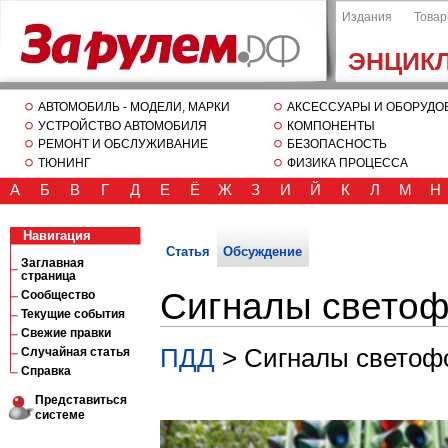
Издания
Това
ЭНЦИК
АВТОМОБИЛЬ - МОДЕЛИ, МАРКИ
АКСЕССУАРЫ И ОБОРУДО
УСТРОЙСТВО АВТОМОБИЛЯ
КОМПОНЕНТЫ
РЕМОНТ И ОБСЛУЖИВАНИЕ
БЕЗОПАСНОСТЬ
ТЮНИНГ
ФИЗИКА ПРОЦЕССА
А
Б
В
Г
Д
Е
Ё
Ж
З
И
Й
К
Л
М
Н
Навигация
Статья
Обсуждение
Заглавная
страница
Сигналы светоф
Сообщество
Текущие события
Свежие правки
ПДД
> Сигналы светоф
Случайная статья
Справка
Представиться
системе