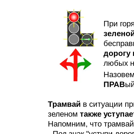
При го
зелено
бесправ
дорогу 
любых н
Назовем
ПРАВ
ый
Трамвай
в ситуации пр
зеленом
также уступае
Напомним, что трамвай 
- Под знак "уступи дорог