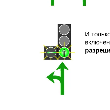
И тольк
включен
разреш