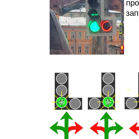
про
зап