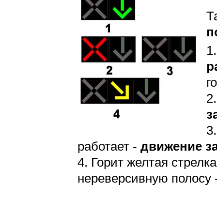
Т
п
1
р
г
2
з
3
работает -
движение з
4. Горит желтая стрелк
нереверсивную полосу 