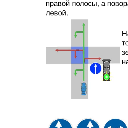
правой полосы, а повор
левой.
Н
т
з
н