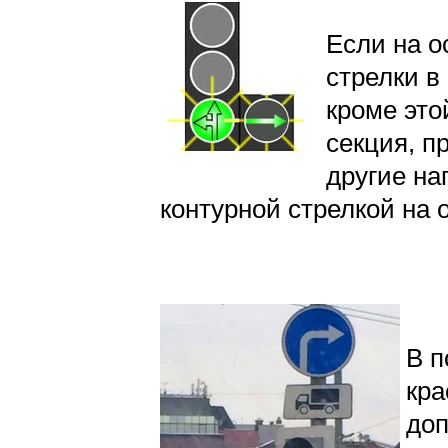
Если на о
стрелки в
кроме это
секция, п
другие на
контурной стрелкой на 
В п
кра
доп