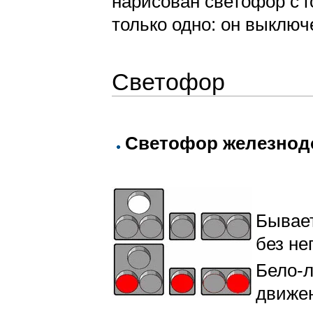
нарисован светофор с 
только одно: он выключ
Светофор
Светофор железно
Бывает
без не
Бело-
движен