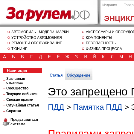
Издания
Това
ЭНЦИК
АВТОМОБИЛЬ - МОДЕЛИ, МАРКИ
АКСЕССУАРЫ И ОБОРУДО
УСТРОЙСТВО АВТОМОБИЛЯ
КОМПОНЕНТЫ
РЕМОНТ И ОБСЛУЖИВАНИЕ
БЕЗОПАСНОСТЬ
ТЮНИНГ
ФИЗИКА ПРОЦЕССА
А
Б
В
Г
Д
Е
Ё
Ж
З
И
Й
К
Л
М
Н
Навигация
Статья
Обсуждение
Заглавная
страница
Это запрещено
Сообщество
Текущие события
Свежие правки
ПДД
>
Памятка ПДД
> 
Случайная статья
Справка
Представиться
системе
Правилами запре