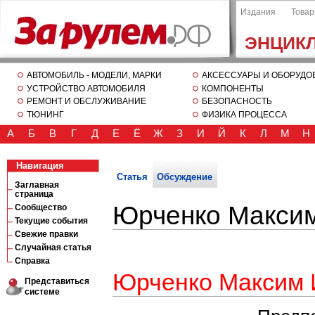
Издания
Това
ЭНЦИК
АВТОМОБИЛЬ - МОДЕЛИ, МАРКИ
АКСЕССУАРЫ И ОБОРУДО
УСТРОЙСТВО АВТОМОБИЛЯ
КОМПОНЕНТЫ
РЕМОНТ И ОБСЛУЖИВАНИЕ
БЕЗОПАСНОСТЬ
ТЮНИНГ
ФИЗИКА ПРОЦЕССА
А
Б
В
Г
Д
Е
Ё
Ж
З
И
Й
К
Л
М
Н
Навигация
Статья
Обсуждение
Заглавная
страница
Юрченко Макси
Сообщество
Текущие события
Свежие правки
Случайная статья
Справка
Юрченко Максим 
Представиться
системе