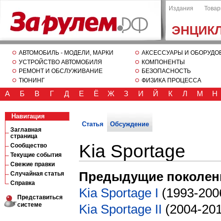
Издания
Това
ЭНЦИК
АВТОМОБИЛЬ - МОДЕЛИ, МАРКИ
АКСЕССУАРЫ И ОБОРУДО
УСТРОЙСТВО АВТОМОБИЛЯ
КОМПОНЕНТЫ
РЕМОНТ И ОБСЛУЖИВАНИЕ
БЕЗОПАСНОСТЬ
ТЮНИНГ
ФИЗИКА ПРОЦЕССА
А
Б
В
Г
Д
Е
Ё
Ж
З
И
Й
К
Л
М
Н
Навигация
Статья
Обсуждение
Заглавная
страница
Kia Sportage
Сообщество
Текущие события
Свежие правки
Предыдущие поколен
Случайная статья
Справка
Kia Sportage I
(1993-200
Представиться
системе
Kia Sportage II
(2004-201