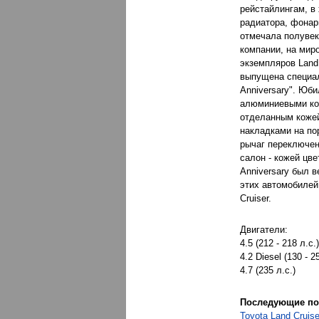
рейстайлингам, в
радиатора, фонар
отмечала полувек
компании, на мир
экземпляров Land
выпущена специал
Anniversary". Юб
алюминиевыми ко
отделанным коже
накладками на пор
рычаг переключен
салон - кожей цве
Anniversary был в
этих автомобилей
Cruiser.
Двигатели:
4.5 (212 - 218 л.с.)
4.2 Diesel (130 - 2
4.7 (235 л.с.)
Последующие по
Toyota Land Cruise