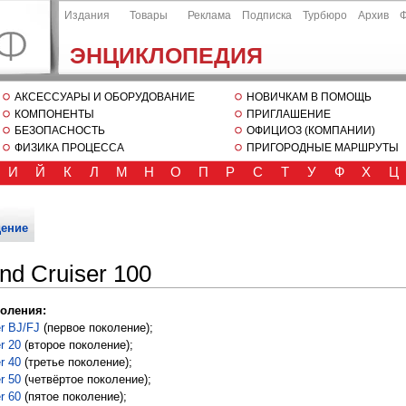
Издания
Товары
Реклама
Подписка
Турбюро
Архив
ЭНЦИКЛОПЕДИЯ
АКСЕССУАРЫ И ОБОРУДОВАНИЕ
НОВИЧКАМ В ПОМОЩЬ
КОМПОНЕНТЫ
ПРИГЛАШЕНИЕ
БЕЗОПАСНОСТЬ
ОФИЦИОЗ (КОМПАНИИ)
ФИЗИКА ПРОЦЕССА
ПРИГОРОДНЫЕ МАРШРУТЫ
И
Й
К
Л
М
Н
О
П
Р
С
Т
У
Ф
Х
Ц
ение
nd Cruiser 100
оления:
er BJ/FJ
(первое поколение);
r 20
(второе поколение);
r 40
(третье поколение);
r 50
(четвёртое поколение);
r 60
(пятое поколение);