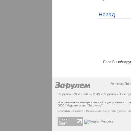
Назад
Если Вы обнаруж
Автомоби
За рулем.РФ © 1928 — 2013 «За рулем». Все п
Использование материалов сайта допускается тол
ООО "Издательство "За рулем"
Реклама на сайте -
Рекламное бюро "За рулем"
,
s