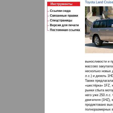
Toyota Land Cruise
Инструменты
Ссылки сюда
Связанные правки
Спецстраницы
Версия для печати
Постоянная ссылка
выносливости и п
массово закупала
несколько новых 
л.с.) и дизель 1H
Также предлагала
«шестёрка» 1FZ, 
рынки сбыта мото
него уже 250 л.с
двигателя (1HZ),
продиктовано вых
полноразмерных в