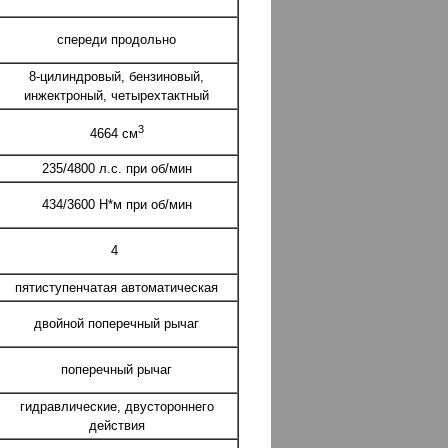
спереди продольно
8-цилиндровый, бензиновый,
инжектроный, четырехтактный
3
4664 см
235/4800 л.с. при об/мин
434/3600 Н*м при об/мин
4
пятиступенчатая автоматическая
двойной поперечный рычаг
поперечный рычаг
гидравлические, двустороннего
действия