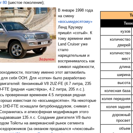
r 80
(шестое поколение);
В январе 1998 года
T
на смену
«восьмидесятому»
Техн
Ленд Крузеру
кузов
пришёл «сотый». К
тому времени имя
количество
Land Cruiser уже
дверей
стало
количество
нарицательным и
мест
воспринималось как
символ надёжности,
длина
роходимости, поэтому именно этот автомобиль
ширина
 для себя ООН. Для «сотки» было разработано
высота
двигателей: бензиновый V8 2UZ-FE (4.7 литра, 235
D-FTE (рядная «шестёрка», 4.2 литра, 205 л.с.).
колесная база
сь проверенная временем 4.5 литровая рядная
колея передняя
хорошо известная по «восьмидесятке». На некоторые
р 1HD-FTE оснащали битурбонаддувом, снимая с
колея задняя
. Сохранилась и атмосферная модификация этого
дорожный
 выдававшая 135 л.с. Создание двигателя V8 было
просвет
одом Тойоты на американский рынок сегмента
объем
седорожников (за океаном продавался «люксовый»