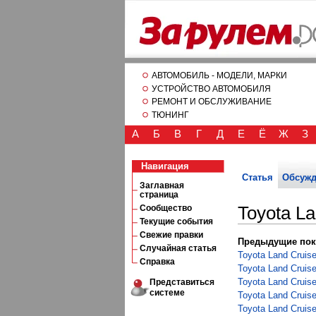
АВТОМОБИЛЬ - МОДЕЛИ, МАРКИ
УСТРОЙСТВО АВТОМОБИЛЯ
РЕМОНТ И ОБСЛУЖИВАНИЕ
ТЮНИНГ
А
Б
В
Г
Д
Е
Ё
Ж
З
Навигация
Статья
Обсужд
Заглавная
страница
Сообщество
Toyota La
Текущие события
Свежие правки
Предыдущие пок
Случайная статья
Toyota Land Cruis
Справка
Toyota Land Cruise
Toyota Land Cruise
Представиться
системе
Toyota Land Cruise
Toyota Land Cruise