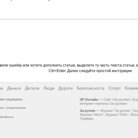
или ошибку или хотите дополнить статью, выделите ту часть текста статьи, 
Ctrl+Enter. Далее следуйте простой инструкции.
ли
Деньги
Детали
Люди
Дороги
Безопасность
Спорт
Комме
рава защищены.
ЗР Онлайн
—
Сайт «За рулем»
,
Бло
интернет-портала «За рулем»
ько с разрешения
За рулем
—
Журнал “За рулем”
,
Газ
Журнал “Мото”
,
Журнал “Рейс”
,
Инте
ales@zr.ru
.
Турбюро