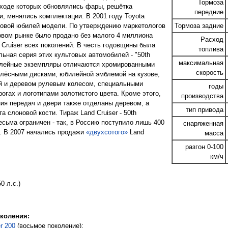
Тормоза
 ходе которых обновлялись фары, решётка
передние
и, менялись комплектации. В 2001 году Toyota
овой юбилей модели. По утверждению маркетологов
Тормоза задние
овом рынке было продано без малого 4 миллиона
Расход
 Cruiser всех поколений. В честь годовщины была
топлива
ьная серия этих культовых автомобилей - "50th
максимальная
илейные экземпляры отличаются хромированными
скорость
лёсными дисками, юбилейной эмблемой на кузове,
й и деревом рулевым колесом, специальными
годы
огах и логотипами золотистого цвета. Кроме этого,
производства
ия передач и двери также отделаны деревом, а
тип привода
та слоновой кости. Тираж Land Cruiser - 50th
есьма ограничен - так, в Россию поступило лишь 400
снаряженная
. В 2007 начались продажи
«двухсотого»
Land
масса
разгон 0-100
км/ч
50 л.с.)
коления:
r 200
(восьмое поколение);