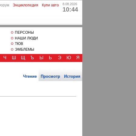
8.08.2026
Форум
Энциклопедия
Купи авто
10:44
ПЕРСОНЫ
НАШИ ЛЮДИ
ТЮВ
ЭМБЛЕМЫ
Ч
Ш
Щ
Ъ
Ы
Ь
Э
Ю
Я
Чтение
Просмотр
История