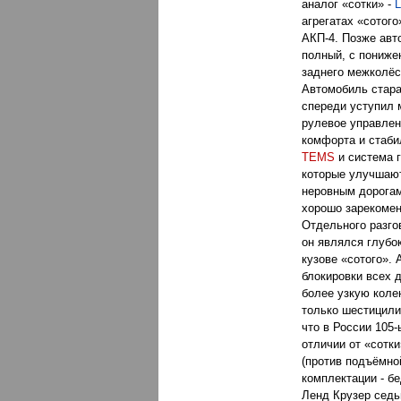
аналог «сотки» -
L
агрегатах «сотого
АКП-4. Позже авт
полный, с пониже
заднего межколё
Автомобиль стар
спереди уступил 
рулевое управлен
комфорта и стаби
TEMS
и система г
которые улучшают
неровным дорога
хорошо зарекоме
Отдельного разго
он являлся глубо
кузове «сотого».
блокировки всех 
более узкую коле
только шестицил
что в России 105
отличии от «сотк
(против подъёмно
комплектации - бе
Ленд Крузер седь