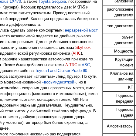
багажника
exus LX470
, а также
Toyota Sequoia
, построенная на
» Крузера). Коробок предлагалось две: МКП-5 и
расположение
омат стал пятиступенчатым. Привод постоянный
двигателя
нной передачей. Как опция предлагалась блокировка
сного дифференциала.
тип двигателя
ались сделать более комфортным:
неразрезной мост
место независимой подвеске на двойных рычагах,
объем
ие стало реечным. Для еще большего повышения
двигателя
льности управления появились система
Skyhook
Мощность
идравлической регулировки клиренса (
АНС
),
 рабочие характеристики автомобиля при езде по
Крутящий
м. Позже были добавлены системы
A-TRC
и
VSC
,
момент
ндовавшие себя на
Toyota Land Cruiser Prado 90
.
Клапанов на
вора заслуживает «стопятый» Ленд Крузер. По сути,
цилиндр
ко модернизированной
«восьмидесяткой»
, но в
КП
 Автомобиль сохранил два неразрезных моста, имел
дифференциалов (межосевого и межколёсных), имел
Подвеска
ю, нежели «сотый», оснащался только МКП-5 и
передняя
индровыми рядными двигателями. Неудивительно,
Подвеска
-ый стал хитом у любителей тяжёлого офф-роуда. В
задняя
и» он имел двойную распашную заднюю дверь
й у «сотого»), интерьер был более скромным, а
Амортизаторы
днее.
мого поколения несколько раз подвергался